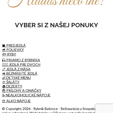
Hľadáš niečo iné?
VYBER SI Z NAŠEJ PONUKY
🐌 PREDJEDLÁ
🥣 POLIEVKY
🐟 RYBY
🎣 PRIAMO Z RYBNÍKA
👩‍❤️‍👨 JEDLÁ PRE DVOCH
🍗 JEDLÁ Z MÄSA
🥑 BEZMÄSITÉ JEDLÁ
👶 DETSKÉ MENU
🥙 ŠALÁTY
🧁 DEZERTY
🍟 PRÍLOHY A OMÁČKY
☕️ NEALKOHOLICKÉ NÁPOJE
🍺 ALKO NÁPOJE
© Copyright 2026 - Rybník Bašovce - Reštaurácia u Snopeka. Všetky
práva vyhradené. Webstránku a QR menu vytvorilo kreatívne