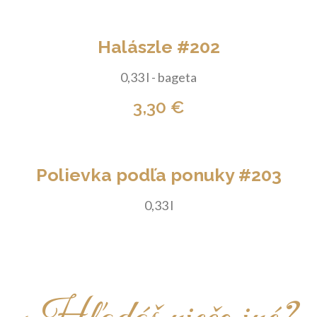
Halászle #202
0,33 l - bageta
3,30 €
Polievka podľa ponuky #203
0,33 l