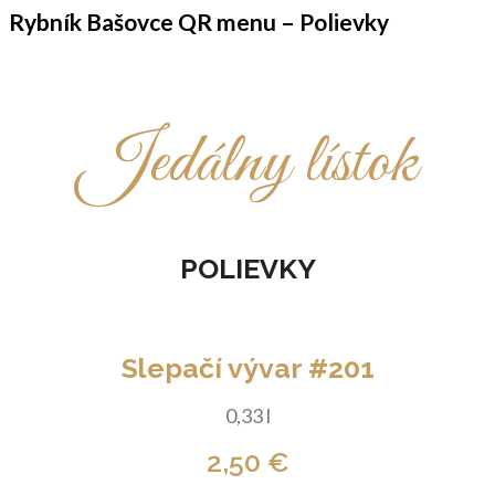
Rybník Bašovce QR menu – Polievky
Jedálny lístok
POLIEVKY
Slepačí vývar #201
0,33 l
2,50 €