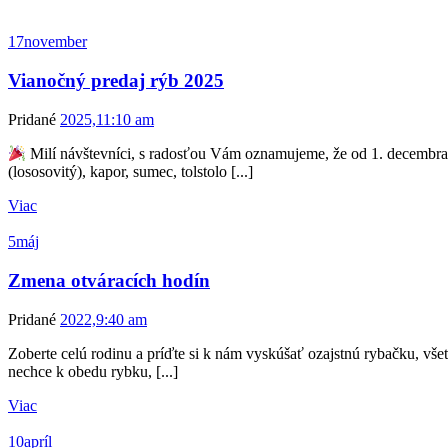
17
november
Vianočný predaj rýb 2025
Pridané
2025,11:10 am
Milí návštevníci, s radosťou Vám oznamujeme, že od 1. decembra
(lososovitý), kapor, sumec, tolstolo [...]
Viac
5
máj
Zmena otváracích hodín
Pridané
2022,9:40 am
Zoberte celú rodinu a príďte si k nám vyskúšať ozajstnú rybačku, vše
nechce k obedu rybku, [...]
Viac
10
apríl